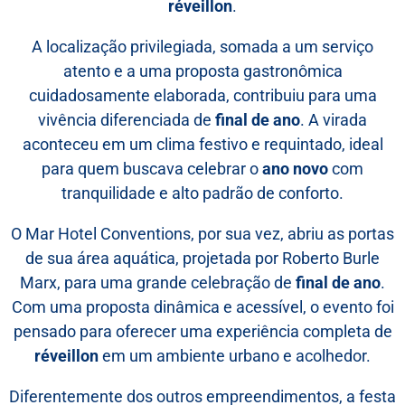
réveillon
.
A localização privilegiada, somada a um serviço
atento e a uma proposta gastronômica
cuidadosamente elaborada, contribuiu para uma
vivência diferenciada de
final de ano
. A virada
aconteceu em um clima festivo e requintado, ideal
Data início do evento
Data fim do evento
para quem buscava celebrar o
ano novo
com
tranquilidade e alto padrão de conforto.
O Mar Hotel Conventions, por sua vez, abriu as portas
Para uma proposta personalizada, nos conte um pouco mais
de sua área aquática, projetada por Roberto Burle
sobre o seu evento
Marx, para uma grande celebração de
final de ano
.
Com uma proposta dinâmica e acessível, o evento foi
pensado para oferecer uma experiência completa de
réveillon
em um ambiente urbano e acolhedor.
Diferentemente dos outros empreendimentos, a festa