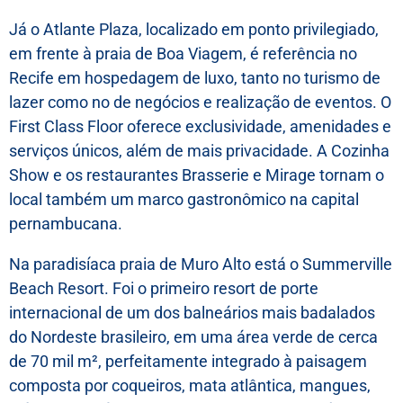
RESERVE SEU EVENTO
Já o Atlante Plaza, localizado em ponto privilegiado,
em frente à praia de Boa Viagem, é referência no
Recife em hospedagem de luxo, tanto no turismo de
lazer como no de negócios e realização de eventos. O
First Class Floor oferece exclusividade, amenidades e
serviços únicos, além de mais privacidade. A Cozinha
Show e os restaurantes Brasserie e Mirage tornam o
local também um marco gastronômico na capital
Data início do evento
Data fim do evento
pernambucana.
Na paradisíaca praia de Muro Alto está o Summerville
Para uma proposta personalizada, nos conte um pouco mais
Beach Resort. Foi o primeiro resort de porte
sobre o seu evento
internacional de um dos balneários mais badalados
do Nordeste brasileiro, em uma área verde de cerca
de 70 mil m², perfeitamente integrado à paisagem
composta por coqueiros, mata atlântica, mangues,